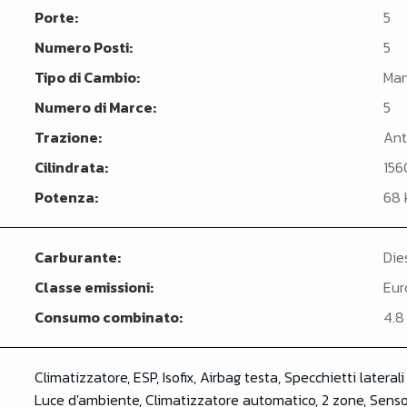
Porte:
5
Numero Posti:
5
Tipo di Cambio:
Man
Numero di Marce:
5
Trazione:
Ant
Cilindrata:
156
Potenza:
68 
Carburante:
Die
Classe emissioni:
Eur
Consumo combinato:
4.8
Climatizzatore, ESP, Isofix, Airbag testa, Specchietti laterali
Luce d'ambiente, Climatizzatore automatico, 2 zone, Sensor