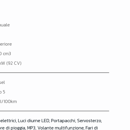
uale
eriore
0 cm3
kW (92 CV)
sel
o 5
 l/100km
 elettrici, Luci diurne LED, Portapacchi, Servosterzo,
e di pioggia, MP3, Volante multifunzione, Fari di