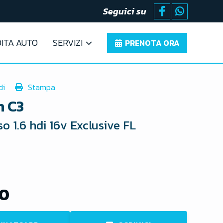
Seguici su
ITA AUTO
SERVIZI
PRENOTA ORA
di
Stampa
n C3
so 1.6 hdi 16v Exclusive FL
00