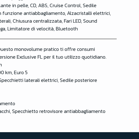
nte in pelle, CD, ABS, Cruise Control, Sedile
 funzione antiabbagliamento, Alzacristalli elettrici,
erali, Chiusura centralizzata, Fari LED, Sound
ga, Limitatore di velocità, Bluetooth
. Questo monovolume pratico ti offre consumi
rsione Exclusive FL per il tuo utilizzo quotidiano.
m
00 km, Euro 5
pecchietti laterali elettrici, Sedile posteriore
iamento
acchi, Specchietto retrovisore antiabbagliamento