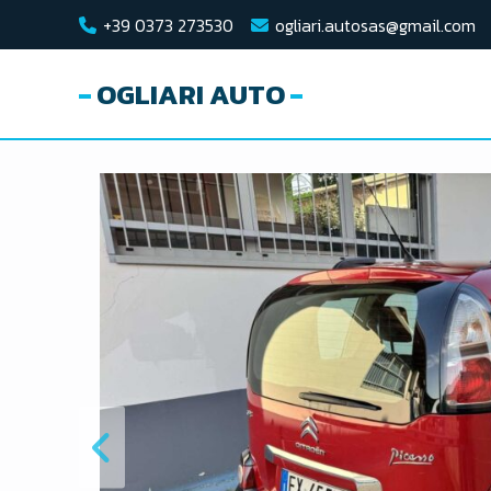
+39 0373 273530
ogliari.autosas@gmail.com
OGLIARI AUTO