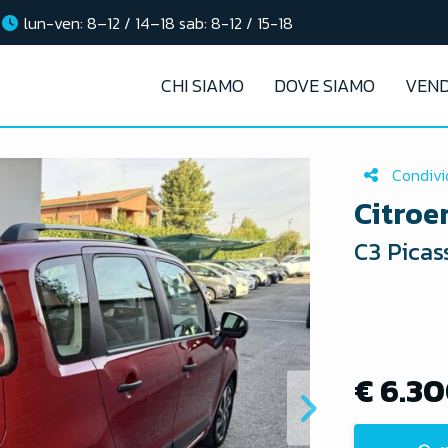
lun-ven: 8–12 / 14–18 sab: 8-12 / 15-18
CHI SIAMO
DOVE SIAMO
VEND
Condivi
Citroe
C3 Picas
€ 6.3