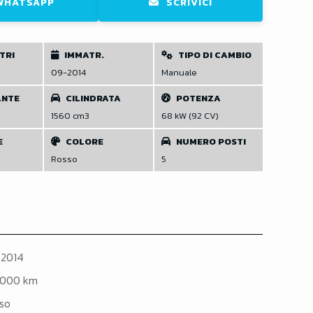
WHATSAPP
SCRIVICI
TRI
IMMATR.
TIPO DI CAMBIO
09-2014
Manuale
ANTE
CILINDRATA
POTENZA
1560 cm3
68 kW (92 CV)
E
COLORE
NUMERO POSTI
Rosso
5
2014
.000 km
so