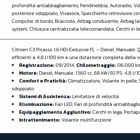
profondità antiabbagliamento, Fendinebbia, Autoradio, Vola
posteriore sdoppiato, Vivavoce, Specchietto retrovisore con
Computer di bordo, Bracciolo, Airbag conducente, Airbag lat
system, Chiusura centralizzata telecomandata, Cerchi in le
Citroen C3 Picasso 1.6 HDi Exclusive FL – Diesel, Manuale
efficienti a 4,8 l/100 km e una dotazione completa della ve
Registrazione:
09/2014,
Chilometraggio:
136.000 k
Motore:
Diesel, Manuale, 1.560 cc, 68 kW/92 PS, 4,8 l/1
Comfort e Praticità:
Climatizzatore, Volante in pelle, S
sdoppiato
Sistemi di Assistenza:
Limitatore di velocità
Illuminazione:
Fari LED, Fari di profondità antiabbagl
Equipaggiamento Aggiuntivo:
Cerchi in lega, Portap
Intrattenimento:
Volante multifunzione