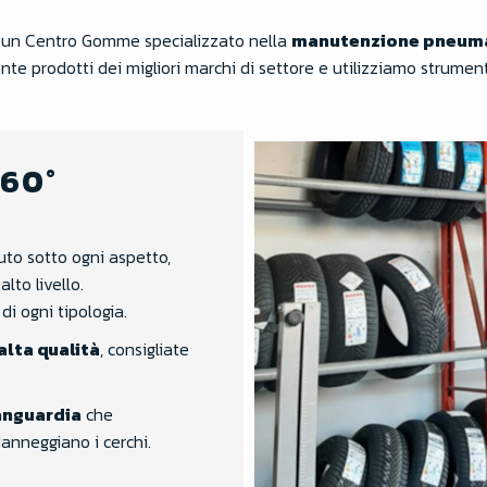
un Centro Gomme specializzato nella
manutenzione pneuma
te prodotti dei migliori marchi di settore e utilizziamo strument
360°
to sotto ogni aspetto,
lto livello.
di ogni tipologia.
lta qualità
, consigliate
anguardia
che
danneggiano i cerchi.