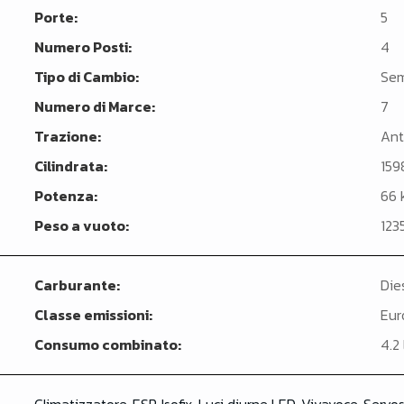
Porte:
5
Numero Posti:
4
Tipo di Cambio:
Sem
Numero di Marce:
7
Trazione:
Ant
Cilindrata:
159
Potenza:
66 
Peso a vuoto:
123
Carburante:
Die
Classe emissioni:
Eur
Consumo combinato:
4.2