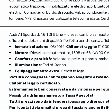
Climatizzatore, ESP, Isofix, Luci diurne LED, Vivavoce, Servo
automatico trazione, Immobilizzatore elettronico, Bluetooth,
elettrici, Computer di bordo, Bracciolo, Airbag conducente, 
lombare, MP3, Chiusura centralizzata telecomandata, Cerch
Audi A1 Sportback 1.6 TDI S Line – diesel, cambio semiaut
efficienti e dotazioni di qualità. Perfetta per chi cerca affida
Immatricolazione:
03/2014,
Chilometraggio:
111.00
Motore:
Diesel, semiautomatico, 1.598 cc, 66 kW/90 CV,
Comfort e praticità:
Volante in pelle, supporto lomba
Illuminazione:
Fari bi-Xenon
Equipaggiamento extra:
Cerchi in lega
Vettura consegnata con tagliando eseguito e revisio
Chilometraggio certificato.
Estremamente ben conservata e da visionare per qua
Possibilità di finanziamento a Tassi Agevolati.
Tutti i prezzi sono da intendersi passaggio di propri
Per i contatti via email si prega di lasciare anche il r