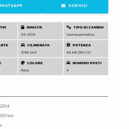
WHATSAPP
SCRIVICI
TRI
IMMATR.
TIPO DI CAMBIO
03-2014
Semiautomatico
ANTE
CILINDRATA
POTENZA
1598 cm3
66 kW (90 CV)
E
COLORE
NUMERO POSTI
Nero
4
2014
.000 km
o