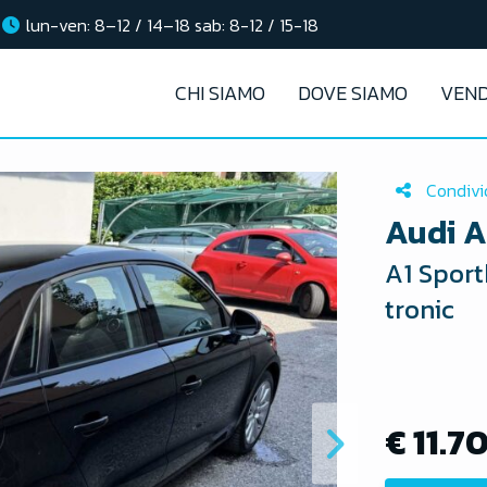
lun-ven: 8–12 / 14–18 sab: 8-12 / 15-18
CHI SIAMO
DOVE SIAMO
VEND
Condivi
Audi A
A1 Sport
tronic
€ 11.7