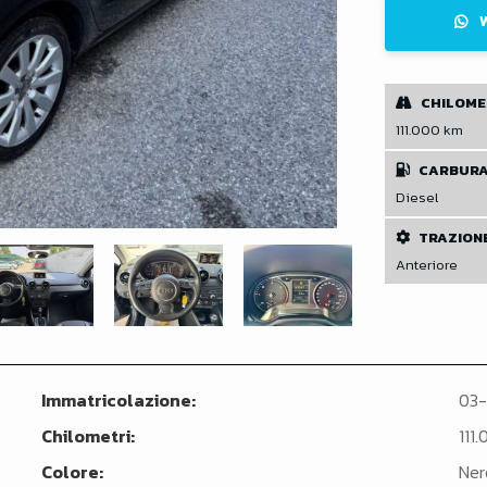
CHILOME
111.000 km
CARBUR
Diesel
TRAZION
Anteriore
Immatricolazione:
03-
Chilometri:
111
Colore:
Ner