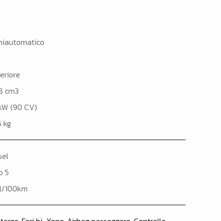
iautomatico
eriore
8 cm3
kW (90 CV)
5 kg
sel
o 5
 l/100km