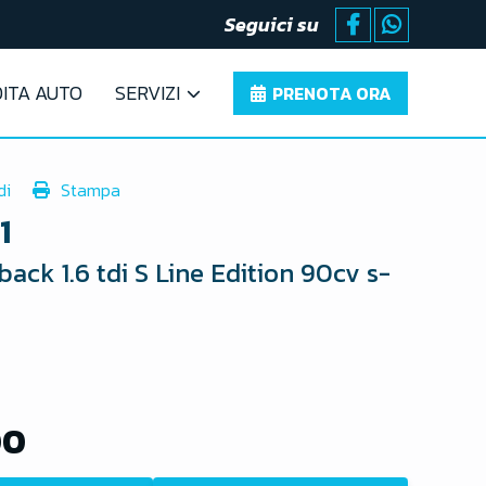
Seguici su
ITA AUTO
SERVIZI
PRENOTA ORA
di
Stampa
1
back 1.6 tdi S Line Edition 90cv s-
00