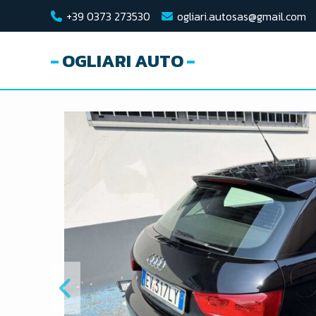
+39 0373 273530
ogliari.autosas@gmail.com
OGLIARI AUTO