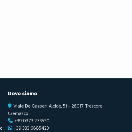
Dove siamo
Viale De Gasperi Alcide, 51 - 26017 Trescore
Cremasco
+39 0373 273530
o.
+39 333 6685423